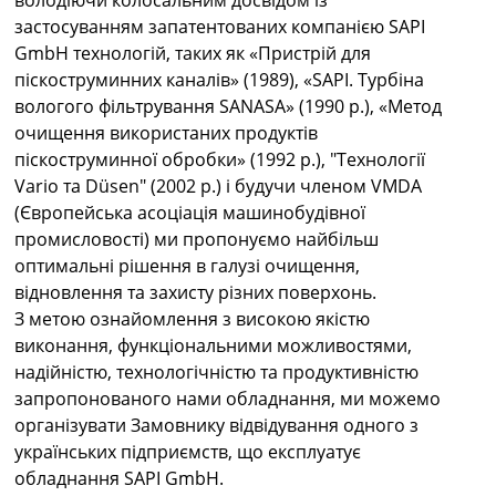
володіючи колосальним досвідом із
застосуванням запатентованих компанією SAPI
GmbH технологій, таких як «Пристрій для
піскоструминних каналів» (1989), «SAPI. Турбіна
вологого фільтрування SANASA» (1990 р.), «Метод
очищення використаних продуктів
піскоструминної обробки» (1992 р.), "Технології
Vario та Düsen" (2002 р.) і будучи членом VMDA
(Європейська асоціація машинобудівної
промисловості) ми пропонуємо найбільш
оптимальні рішення в галузі очищення,
відновлення та захисту різних поверхонь.
З метою ознайомлення з високою якістю
виконання, функціональними можливостями,
надійністю, технологічністю та продуктивністю
запропонованого нами обладнання, ми можемо
організувати Замовнику відвідування одного з
українських підприємств, що експлуатує
обладнання SAPI GmbH.