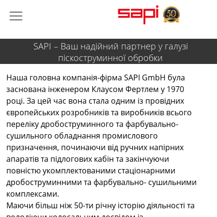
SAPI – Ваш надійний партнер у галузі
піскоструминної обробки
Наша головна компанія-фірма SAPI GmbH була
заснована інженером Клаусом Фертлем у 1970
році. За цей час вона стала одним із провідних
європейських розробників та виробників всього
переліку дробоструминного та фарбувально-
сушильного обладнання промислового
призначення, починаючи від ручних напірних
апаратів та підлогових кабін та закінчуючи
повністю укомплектованими стаціонарними
дробоструминними та фарбувально- сушильними
комплексами.
Маючи більш ніж 50-ти річну історію діяльності та