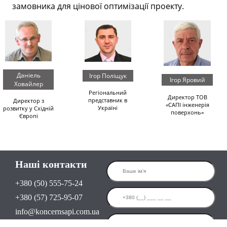
замовника для цінової оптимізації проекту.
Даніель
Ігор Поліщук
Ігор Яровий
Ховайлер
Регіональний
Директор ТОВ
представник в
Директор з
«САПІ інженерія
Україні
розвитку у Східній
поверхонь»
Європі
Наші контакти
+380 (50) 555-75-24
+380 (57) 725-95-07
info@koncernsapi.com.ua
Пн–Пт 09:00–18:00